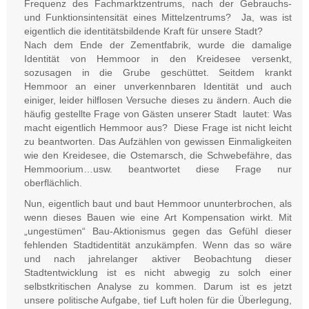
Frequenz des Fachmarktzentrums, nach der Gebrauchs-
und Funktionsintensität eines Mittelzentrums? Ja, was ist
eigentlich die identitätsbildende Kraft für unsere Stadt?
Nach dem Ende der Zementfabrik, wurde die damalige
Identität von Hemmoor in den Kreidesee versenkt,
sozusagen in die Grube geschüttet. Seitdem krankt
Hemmoor an einer unverkennbaren Identität und auch
einiger, leider hilflosen Versuche dieses zu ändern. Auch die
häufig gestellte Frage von Gästen unserer Stadt lautet: Was
macht eigentlich Hemmoor aus? Diese Frage ist nicht leicht
zu beantworten. Das Aufzählen von gewissen Einmaligkeiten
wie den Kreidesee, die Ostemarsch, die Schwebefähre, das
Hemmoorium…usw. beantwortet diese Frage nur
oberflächlich.
Nun, eigentlich baut und baut Hemmoor ununterbrochen, als
wenn dieses Bauen wie eine Art Kompensation wirkt. Mit
„ungestümen“ Bau-Aktionismus gegen das Gefühl dieser
fehlenden Stadtidentität anzukämpfen. Wenn das so wäre
und nach jahrelanger aktiver Beobachtung dieser
Stadtentwicklung ist es nicht abwegig zu solch einer
selbstkritischen Analyse zu kommen. Darum ist es jetzt
unsere politische Aufgabe, tief Luft holen für die Überlegung,