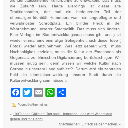
als identitätsstiftende Kulturbühne zu entwickeln. Das muss
die Zukunft sein. Heute allerdings ist dieser alte
Traditionshafen, der mal ein bedeutender Teil der
ehemaligen Identität Hemmoors war, ein ungepflegter und
verwahrloster Schrottplatz. Ein blinder Fleck in der
Wahrnehmung unserer Stadtpolitik. Das muss sich ändern.
Eine Vorlage im Stadtentwicklungsausschuss gibt uns jetzt
wieder einmal eine einmalige Gelegenheit, sich dieser Idee (
Fotos) wieder anzunehmen. Was jetzt gebaut wird, muss
Nachhaltigkeit erzielen, muss die Kultur der Emotionen als
Gegensatz zur klinischen Digitalisierung berücksichtigen. Wir
müssen mutig sein, denn wissen wir welche Kultur nach
Corona in unserem Land aufblitzt? Darum wird ein zentrales
Feld die Identitätsentwicklung unserer Stadt durch die
Kulturentwicklung sein müssen.
Facebook
Twitter
Email
WhatsApp
Teilen
Posted in
Allgemeines
«
100Tonnen Gülle am Tag nach Hemmoor – das wird Widerstand
geben und mit Recht!
Stadtmachen. Einfach selber machen.
»