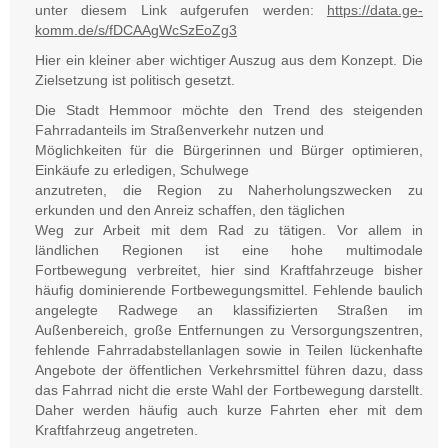
unter diesem Link aufgerufen werden:
https://data.ge-
komm.de/s/fDCAAgWcSzEoZg3
Hier ein kleiner aber wichtiger Auszug aus dem Konzept. Die
Zielsetzung ist politisch gesetzt.
Die Stadt Hemmoor möchte den Trend des steigenden
Fahrradanteils im Straßenverkehr nutzen und
Möglichkeiten für die Bürgerinnen und Bürger optimieren,
Einkäufe zu erledigen, Schulwege
anzutreten, die Region zu Naherholungszwecken zu
erkunden und den Anreiz schaffen, den täglichen
Weg zur Arbeit mit dem Rad zu tätigen. Vor allem in
ländlichen Regionen ist eine hohe multimodale
Fortbewegung verbreitet, hier sind Kraftfahrzeuge bisher
häufig dominierende Fortbewegungsmittel. Fehlende baulich
angelegte Radwege an klassifizierten Straßen im
Außenbereich, große Entfernungen zu Versorgungszentren,
fehlende Fahrradabstellanlagen sowie in Teilen lückenhafte
Angebote der öffentlichen Verkehrsmittel führen dazu, dass
das Fahrrad nicht die erste Wahl der Fortbewegung darstellt.
Daher werden häufig auch kurze Fahrten eher mit dem
Kraftfahrzeug angetreten.