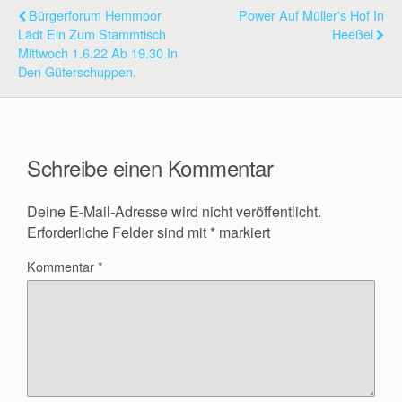
b
A
Bürgerforum Hemmoor
Power Auf Müller's Hof In
o
p
Lädt Ein Zum Stammtisch
Heeßel
Mittwoch 1.6.22 Ab 19.30 In
o
p
Den Güterschuppen.
k
Schreibe einen Kommentar
Deine E-Mail-Adresse wird nicht veröffentlicht.
Erforderliche Felder sind mit
*
markiert
Kommentar
*