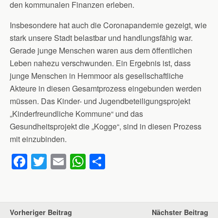
den kommunalen Finanzen erleben.
Insbesondere hat auch die Coronapandemie gezeigt, wie
stark unsere Stadt belastbar und handlungsfähig war.
Gerade junge Menschen waren aus dem öffentlichen
Leben nahezu verschwunden. Ein Ergebnis ist, dass
junge Menschen in Hemmoor als gesellschaftliche
Akteure in diesen Gesamtprozess eingebunden werden
müssen. Das Kinder- und Jugendbeteiligungsprojekt
„Kinderfreundliche Kommune“ und das
Gesundheitsprojekt die „Kogge“, sind in diesen Prozess
mit einzubinden.
F
T
E
W
T
a
wi
m
h
eil
c
tt
ail
at
e
e
er
s
n
Vorheriger Beitrag
Nächster Beitrag