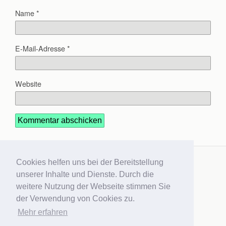
Name
*
E-Mail-Adresse
*
Website
Alternative:
Cookies helfen uns bei der Bereitstellung
Cookies helfen uns bei der Bereitstellung
unserer Inhalte und Dienste. Durch die
unserer Inhalte und Dienste. Durch die
Zum Seitenanfang
weitere Nutzung der Webseite stimmen Sie
weitere Nutzung der Webseite stimmen Sie
der Verwendung von Cookies zu.
der Verwendung von Cookies zu.
Mobil
Desktop
Mehr erfahren
Mehr erfahren