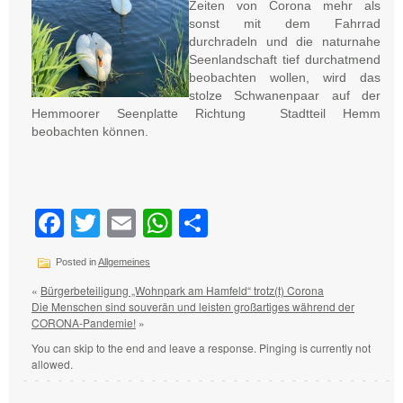
Zeiten von Corona mehr als
sonst mit dem Fahrrad
durchradeln und die naturnahe
Seenlandschaft tief durchatmend
beobachten wollen, wird das
stolze Schwanenpaar auf der
Hemmoorer Seenplatte Richtung Stadtteil Hemm
beobachten können.
Facebook
Twitter
Email
WhatsApp
Teilen
Posted in
Allgemeines
«
Bürgerbeteiligung „Wohnpark am Hamfeld“ trotz(t) Corona
Die Menschen sind souverän und leisten großartiges während der
CORONA-Pandemie!
»
You can skip to the end and leave a response. Pinging is currently not
allowed.