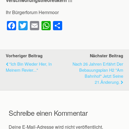
Verschwörungstheoretikern !!!
Ihr Bürgerforum Hemmoor
F
T
E
W
T
a
wi
m
h
eil
c
tt
ail
at
e
e
er
s
n
Vorheriger Beitrag
Nächster Beitrag
b
A
"Ich Bin Wieder Hier, In
Nach 26 Jahren Erfährt Der
o
p
Meinem Revier..."
Bebauungsplan H2 "Am
Bahnhof" Jetzt Seine
o
p
21.Änderung.
k
Schreibe einen Kommentar
Deine E-Mail-Adresse wird nicht veröffentlicht.