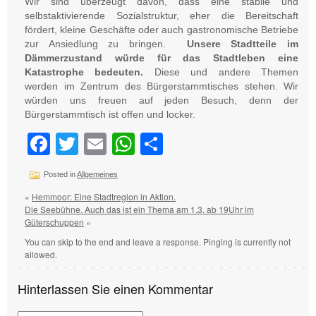
Wir sind überzeugt davon, dass eine stabile und
selbstaktivierende Sozialstruktur, eher die Bereitschaft
fördert, kleine Geschäfte oder auch gastronomische Betriebe
zur Ansiedlung zu bringen.
Unsere Stadtteile im
Dämmerzustand würde für das Stadtleben eine
Katastrophe bedeuten.
Diese und andere Themen
werden im Zentrum des Bürgerstammtisches stehen. Wir
würden uns freuen auf jeden Besuch, denn der
Bürgerstammtisch ist offen und locker.
Facebook
Twitter
Email
WhatsApp
Teilen
Posted in
Allgemeines
«
Hemmoor: Eine Stadtregion in Aktion.
Die Seebühne. Auch das ist ein Thema am 1.3. ab 19Uhr im
Güterschuppen
»
You can skip to the end and leave a response. Pinging is currently not
allowed.
Hinterlassen Sie einen Kommentar