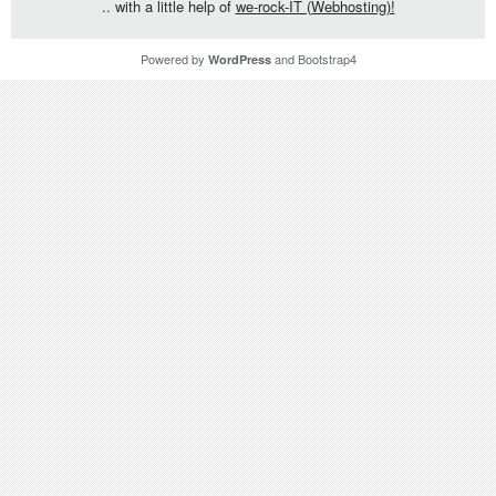
.. with a little help of
we-rock-IT (Webhosting)!
Powered by
and
Bootstrap4
WordPress