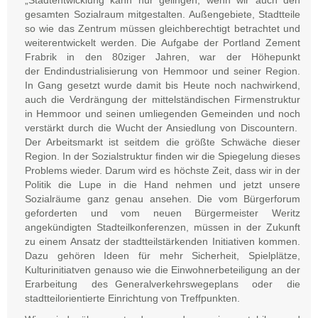
„Stadtentwicklung kann nur gelingen, wenn wir auch den
gesamten Sozialraum mitgestalten. Außengebiete, Stadtteile
so wie das Zentrum müssen gleichberechtigt betrachtet und
weiterentwickelt werden. Die Aufgabe der Portland Zement
Frabrik in den 80ziger Jahren, war der Höhepunkt
der Endindustrialisierung von Hemmoor und seiner Region.
In Gang gesetzt wurde damit bis Heute noch nachwirkend,
auch die Verdrängung der mittelständischen Firmenstruktur
in Hemmoor und seinen umliegenden Gemeinden und noch
verstärkt durch die Wucht der Ansiedlung von Discountern.
Der Arbeitsmarkt ist seitdem die größte Schwäche dieser
Region. In der Sozialstruktur finden wir die Spiegelung dieses
Problems wieder. Darum wird es höchste Zeit, dass wir in der
Politik die Lupe in die Hand nehmen und jetzt unsere
Sozialräume ganz genau ansehen. Die vom Bürgerforum
geforderten und vom neuen Bürgermeister Weritz
angekündigten Stadteilkonferenzen, müssen in der Zukunft
zu einem Ansatz der stadtteilstärkenden Initiativen kommen.
Dazu gehören Ideen für mehr Sicherheit, Spielplätze,
Kulturinitiatven genauso wie die Einwohnerbeteiligung an der
Erarbeitung des Generalverkehrswegeplans oder die
stadtteilorientierte Einrichtung von Treffpunkten.