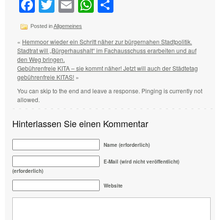
Facebook
Twitter
Email
WhatsApp
Teilen
Posted in
Allgemeines
«
Hemmoor wieder ein Schritt näher zur bürgernahen Stadtpolitik.
Stadtrat will „Bürgerhaushalt“ im Fachausschuss erarbeiten und auf
den Weg bringen.
Gebührenfreie KITA – sie kommt näher! Jetzt will auch der Städtetag
gebührenfreie KITAS!
»
You can skip to the end and leave a response. Pinging is currently not
allowed.
Hinterlassen Sie einen Kommentar
Name (erforderlich)
E-Mail (wird nicht veröffentlicht)
(erforderlich)
Website