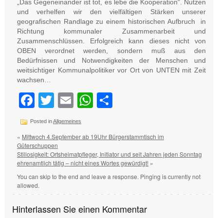
„Das Gegeneinander ist tot, es lebe die Kooperation“. Nutzen
und verhelfen wir den vielfältigen Stärken unserer
geografischen Randlage zu einem historischen Aufbruch in
Richtung kommunaler Zusammenarbeit und
Zusammenschlüssen. Erfolgreich kann dieses nicht von
OBEN verordnet werden, sondern muß aus den
Bedürfnissen und Notwendigkeiten der Menschen und
weitsichtiger Kommunalpolitiker vor Ort von UNTEN mit Zeit
wachsen…
Facebook
Twitter
Email
WhatsApp
Teilen
Posted in
Allgemeines
«
Mittwoch 4.September ab 19Uhr Bürgerstammtisch im
Güterschuppen
Stillosigkeit: Ortsheimatpfleger, Initiator und seit Jahren jeden Sonntag
ehrenamtlich tätig – nicht eines Wortes gewürdigt!
»
You can skip to the end and leave a response. Pinging is currently not
allowed.
Hinterlassen Sie einen Kommentar