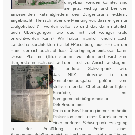
umgebaut werden könnte, sind
sie jetzt wichtig und bei den
anwesenden Ratsmitgliedern des Bürgerforums exklusiv
angebracht. Herrscht aber die Meinung vor, dass er gar nur
„aufgehübscht“ werden sollte, so sind das dann natürlich
auch Überlegungen, wie das mit viel weniger Geld
erreichtwerden kann? Wir haben nämlich endlich auch
Landschaftsarchitekten (Dittloff+Paschburg aus HH) an der
Hand, der sich auch auf diese Überlegungen einlassen kann.
Dieser Plan im (Bild) stammt von ihm und wird zum
Bürgerstammtisch auch auf dem Tisch zur Ansicht ausliegen.
Ein anderer Schwerpunkt wird
das NEZ Interview in der
Sonnabendausgabe, geführt vom
stellvertretenden Chefredakteur Egbert
Schröder, mit
Samtgemeindebürgermeister
Dirk Brauer sein.
Da in der Bevölkerung immer mehr die
Diskussion nach einer Korrektur oder
einer anderen Schwerpunktfestlegung
in der Ausfüllung des Amtes eines
Samtgemeindebürgermeisters hochkommt, wird das Thema