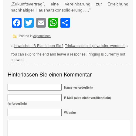
„Zukunftsvertrag“, eine Vereinbarung zur Erreichung
nachhaltiger Haushaltskonsolidierung. …“
Facebook
Twitter
Email
WhatsApp
Teilen
Posted in
Allgemeines
«
In welchem B-Plan leben Sie?
Trinkwasser soll privatisiert werden!!!
»
You can skip to the end and leave a response. Pinging is currently not
allowed.
Hinterlassen Sie einen Kommentar
Name (erforderlich)
E-Mail (wird nicht veröffentlicht)
(erforderlich)
Website