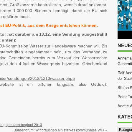
immt, Großkonzerne kontrollieren, wenn’s drauf ankommt.
erden 1.000.000 Stimmen benötigt, damit die EU sich
u erklären muss.
ist EU-Politik, aus dem Kriege entstehen können.
tor hat darüber am 13.12. eine Sendung ausgestrahlt
k unten):
NEUE
EU-Kommission Wasser zur Handelsware machen will. Bis
erschriften eingesammelt sein, um das Vorhaben zu
Annemar
zelne Gemeinden bereits zum Verkauf der Wasserrechte
Generat
etzt den 4-fachen Wasserpreis bezahlen. Griechenland
Ralf And
der Sac
nitor/sendungen/2012/1213/wasser.php5
 (website ist ein bißchen langsam, also Geduld):
Stefan 
Peter Ta
tsApp
ilen
Anette A
KATE
ehungsprozess beginnt 2013
Kategor
Bürgerforum: Wir brauchen ein starkes kommunales WIR
»