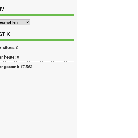
IV
STIK
Visitors:
0
r heute:
0
er gesamt:
17.563