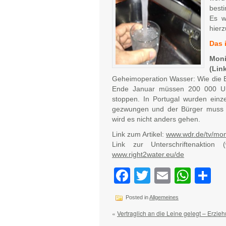
best
Es w
hierz
Das 
Moni
(Lin
Geheimoperation Wasser: Wie die 
Ende Januar müssen 200 000 Unt
stoppen. In Portugal wurden ein
gezwungen und der Bürger muss j
wird es nicht anders gehen.
Link zum Artikel:
www.wdr.de/tv/mo
Link zur Unterschriftenaktion
www.right2water.eu/de
Facebook
Twitter
Email
Wha
Te
Posted in
Allgemeines
«
Vertraglich an die Leine gelegt – Erzi