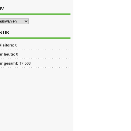
IV
STIK
Visitors:
0
r heute:
0
er gesamt:
17.563