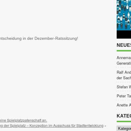
Entscheidung in der Dezember-Ratssitzung!
NEUE
Annemar
Generat
Ralf And
der Sac
Stefan 
tsApp
ilen
Peter Ta
Anette A
KATE
ine Spielplatzpatenschaft an.
ung der Spielplatz – Konzeption im Ausschuss für Stadtentwicklung
»
Kategor