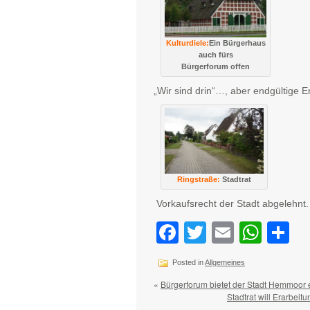
Kulturdiele:
Ein Bürgerhaus
auch fürs
Bürgerforum offen
„Wir sind drin“…, aber endgültige 
Ringstraße:
Stadtrat
Vorkaufsrecht der Stadt abgelehnt.
Facebook
Twitter
Email
Wha
Te
Posted in
Allgemeines
«
Bürgerforum bietet der Stadt Hemmoor e
Stadtrat will Erarbeit