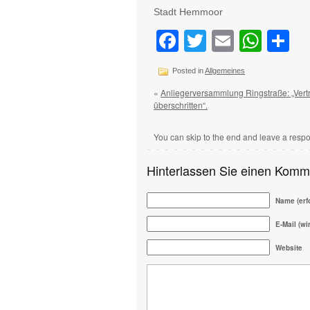
Stadt Hemmoor Bü
Facebook
Twitter
Email
Wha
Te
Posted in
Allgemeines
«
Anliegerversammlung Ringstraße: „Vertr
überschritten“.
You can skip to the end and leave a respo
Hinterlassen Sie einen Komm
Name (erfo
E-Mail (wir
Website