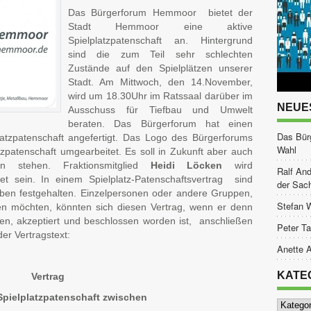
Das Bürgerforum Hemmoor bietet der
Stadt Hemmoor eine aktive
Spielplatzpatenschaft an. Hintergrund
sind die zum Teil sehr schlechten
Zustände auf den Spielplätzen unserer
Stadt. Am Mittwoch, den 14.November,
wird um 18.30Uhr im Ratssaal darüber im
NEUE
Ausschuss für Tiefbau und Umwelt
beraten.
Das Bürgerforum hat einen
Das Bür
latzpatenschaft angefertigt. Das Logo des Bürgerforums
Wahl
tzpatenschaft umgearbeitet. Es soll in Zukunft aber auch
n stehen. Fraktionsmitglied
Heidi Löcken
wird
Ralf And
jet sein. In einem Spielplatz-Patenschaftsvertrag sind
der Sac
aben festgehalten. Einzelpersonen oder andere Gruppen,
Stefan 
eßen möchten, könnten sich diesen Vertrag, wenn er denn
en, akzeptiert und beschlossen worden ist, anschließen
Peter Ta
der Vertragstext:
Anette A
KATE
Vertrag
Spielplatzpatenschaft zwischen
Kategor