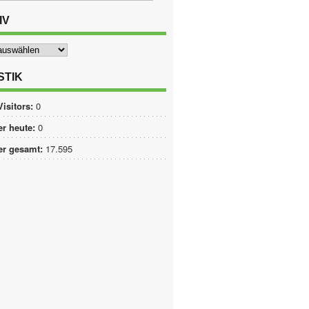
IV
STIK
Visitors:
0
r heute:
0
er gesamt:
17.595