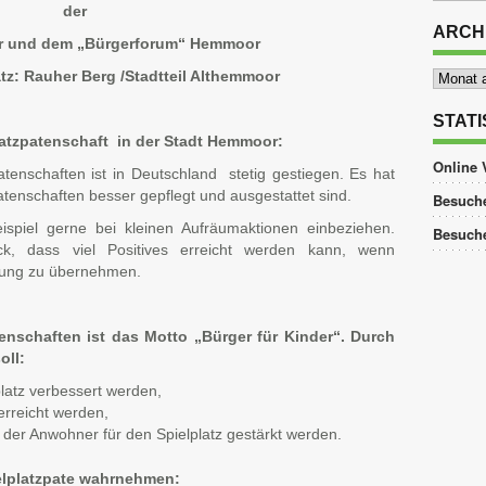
der
ARCH
r und dem „Bürgerforum“ Hemmoor
Archiv
tz: Rauher Berg /Stadtteil Althemmoor
STATI
latzpatenschaft in der Stadt Hemmoor:
Online 
Patenschaften ist in Deutschland stetig gestiegen. Es hat
Patenschaften besser gepflegt und ausgestattet sind.
Besuche
ispiel gerne bei kleinen Aufräumaktionen einbeziehen.
Besuch
k, dass viel Positives erreicht werden kann, wenn
tung zu übernehmen.
nschaften ist das Motto „Bürger für Kinder“. Durch
oll:
platz verbessert werden,
erreicht werden,
der Anwohner für den Spielplatz gestärkt werden.
elplatzpate wahrnehmen: