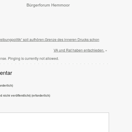
rgerforum Hemmoor
tsApp
ilen
eibungpolitik“ soll aufhören.Grenze des inneren Drucks schon
VA und Rat haben entschieden.
»
nse. Pinging is currently not allowed.
entar
rderlich)
d nicht veröffentlicht) (erforderlich)