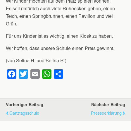
Wir Kinder möchten auf dem Platz spielen können.
Es soll natürlich auch viele Ruheecken geben, einen
Teich, einen Springbrunnen, einen Pavillon und viel
Grün.
Für uns Kinder ist es wichtig, einen Kiosk zu haben.
Wir hoffen, dass unsere Schule einen Preis gewinnt.
(von Selina H. und Selina R.)
F
T
E
W
T
a
wi
m
h
eil
c
tt
ail
at
e
e
er
s
n
Vorheriger Beitrag
Nächster Beitrag
b
A
Ganztagsschule
Presseerklärung
o
p
o
p