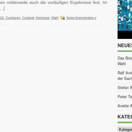
 mittlerweile auch die vorläufigen Ergebnisse fest. Im
[…]
011
,
Cuxhaven
,
Cuxland
,
Hemmoor
,
Wahl
Keine Kommentare »
NEUE
Das Bür
Wahl
Ralf And
der Sac
Stefan 
Peter Ta
Anette A
KATE
Kategor