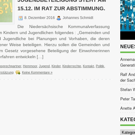
JUGENDBETEILIGUNG STEHT AM
15.12. IM RAT ZUR ABSTIMMUNG.
8. Dezember 2016
Johannes Schmidt
Die Niedersächsische Kommunalverfassung
von Kindern und Jugendlichen folgendes : „Gemeinden und
 Jugendliche bei Planungen und Vorhaben, die deren
ener Weise beteiligen. Hierzu sollen die Gemeinden und
NEUE
m Gesetz vorgesehene Beteiligung der Einwohnerinnen
rfahren entwickeln […]
Annemar
Generat
sprechpartner
,
Hemmoor
,
Jugend
,
Kinder
,
Kinderrechte
,
Kontakt
,
Politik
,
rstützung
Keine Kommentare »
Ralf And
der Sac
Stefan 
Peter Ta
Anette A
KATE
Kategor