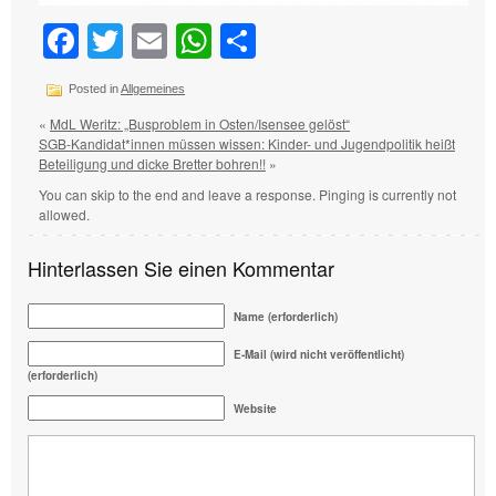
Facebook
Twitter
Email
WhatsApp
Teilen
Posted in
Allgemeines
«
MdL Weritz: „Busproblem in Osten/Isensee gelöst“
SGB-Kandidat*innen müssen wissen: Kinder- und Jugendpolitik heißt
Beteiligung und dicke Bretter bohren!!
»
You can skip to the end and leave a response. Pinging is currently not
allowed.
Hinterlassen Sie einen Kommentar
Name (erforderlich)
E-Mail (wird nicht veröffentlicht)
(erforderlich)
Website