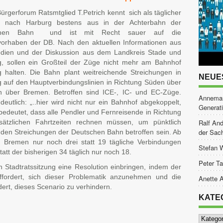
ürgerforum Ratsmtglied T.Petrich kennt sich als täglicher
r nach Harburg bestens aus in der Achterbahn der
chen Bahn und ist mit Recht sauer auf die
vorhaben der DB. Nach den aktuellen Informationen aus
dien und der Diskussion aus dem Landkreis Stade und
, sollen ein Großteil der Züge nicht mehr am Bahnhof
 halten. Die Bahn plant weitreichende Streichungen in
NEUE
 auf den Hauptverbindungslinien in Richtung Süden über
 über Bremen. Betroffen sind ICE-, IC- und EC-Züge.
Annemar
utlich: „..hier wird nicht nur ein Bahnhof abgekoppelt,
Generat
bedeutet, dass alle Pendler und Fernreisende in Richtung
tzlichen Fahrtzeiten rechnen müssen, um pünktlich
Ralf And
der Sac
den Streichungen der Deutschen Bahn betroffen sein. Ab
 Bremen nur noch drei statt 19 tägliche Verbindungen
Stefan 
tt der bisherigen 34 täglich nur noch 18.
Peter Ta
 Stadtratssitzung eine Resolution einbringen, indem der
fordert, sich dieser Problematik anzunehmen und die
Anette A
ert, dieses Scenario zu verhindern.
KATE
Kategor
tsApp
ilen