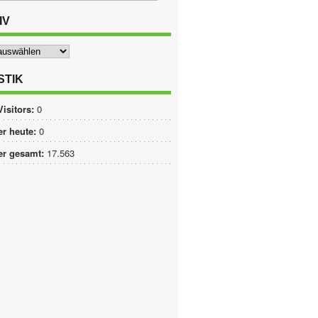
IV
STIK
Visitors:
0
r heute:
0
er gesamt:
17.563