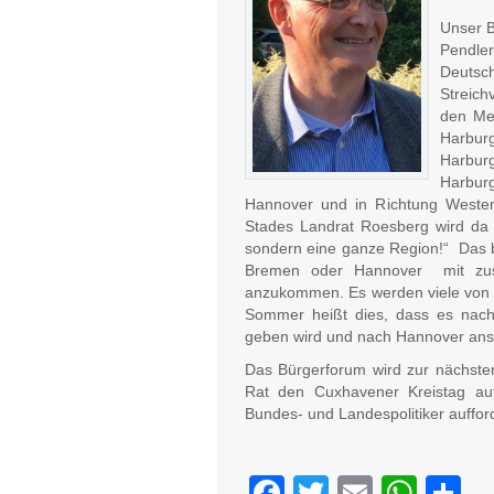
Unser B
Pendle
Deuts
Streich
den Me
Harburg
Harburg
Harburg
Hannover und in Richtung Westen
Stades Landrat Roesberg wird da de
sondern eine ganze Region!“
Das 
Bremen oder Hannover mit zusä
anzukommen. Es werden viele von 
Sommer heißt dies, dass es nach
geben wird und nach Hannover ansta
Das Bürgerforum wird zur nächsten
Rat den Cuxhavener Kreistag auf
Bundes- und Landespolitiker aufford
Facebook
Twitter
Email
Wha
Te