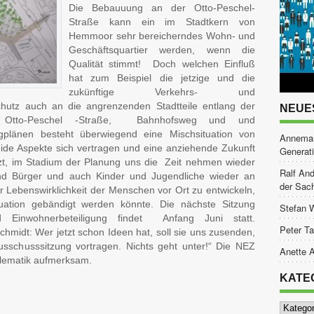
Die Bebauuung an der Otto-Peschel-
Straße kann ein im Stadtkern von
Hemmoor sehr bereicherndes Wohn- und
Geschäftsquartier werden, wenn die
Qualität stimmt! Doch welchen Einfluß
hat zum Beispiel die jetzige und die
zukünftige Verkehrs- und
chutz auch an die angrenzenden Stadtteile entlang der
NEUE
e, Otto-Peschel -Straße, Bahnhofsweg und und
plänen besteht überwiegend eine Mischsituation von
Annemar
e Aspekte sich vertragen und eine anziehende Zukunft
Generat
tzt, im Stadium der Planung uns die Zeit nehmen wieder
Ralf And
 und Bürger und auch Kinder und Jugendliche wieder an
der Sac
 Lebenswirklichkeit der Menschen vor Ort zu entwickeln,
tuation gebändigt werden könnte. Die nächste Sitzung
Stefan 
nd Einwohnerbeteiligung findet Anfang Juni statt.
Peter Ta
midt: Wer jetzt schon Ideen hat, soll sie uns zusenden,
usschusssitzung vortragen. Nichts geht unter!“ Die NEZ
Anette A
blematik aufmerksam.
KATE
tsApp
ilen
Kategor