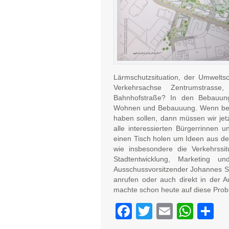
Lärmschutzsituation, der Umwelts
Verkehrsachse Zentrumstrass
Bahnhofstraße? In den Bebauung
Wohnen und Bebauuung. Wenn beid
haben sollen, dann müssen wir je
alle interessierten Bürgerrinnen
einen Tisch holen um Ideen aus der
wie insbesondere die Verkehrssi
Stadtentwicklung, Marketing u
Ausschussvorsitzender Johannes Sch
anrufen oder auch direkt in der A
machte schon heute auf diese Pro
Facebook
Twitter
Email
Wha
Te