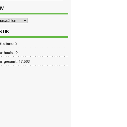
IV
STIK
Visitors:
0
r heute:
0
er gesamt:
17.563