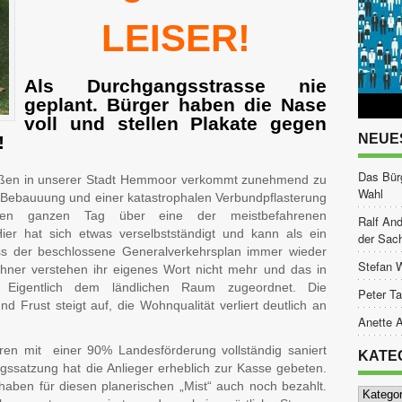
LEISER!
Als Durchgangsstrasse nie
geplant. Bürger haben die Nase
voll und stellen Plakate gegen
NEUE
!
Das Bür
raßen in unserer Stadt Hemmoor verkommt zunehmend zu
Wahl
 Bebauuung und einer katastrophalen Verbundpflasterung
en ganzen Tag über eine der meistbefahrenen
Ralf And
er hat sich etwas verselbstständigt und kann als ein
der Sac
dass der beschlossene Generalverkehrsplan immer wieder
Stefan 
hner verstehen ihr eigenes Wort nicht mehr und das in
 Eigentlich dem ländlichen Raum zugeordnet. Die
Peter Ta
d Frust steigt auf, die Wohnqualität verliert deutlich an
Anette A
hren mit einer 90% Landesförderung vollständig saniert
KATE
ssatzung hat die Anlieger erheblich zur Kasse gebeten.
haben für diesen planerischen „Mist“ auch noch bezahlt.
Kategor