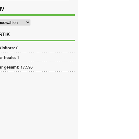
IV
STIK
Visitors:
0
r heute:
1
er gesamt:
17.596