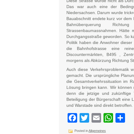
Diese Strasse wurde nicht als Durc
Das war auch eine der Beding
Niedersachsen. Darum wurde trickrei
Bauabschnitt endete kurz vor dem h
Bahnüberquerung Richtung
Strassenbaumassnahmen. Hätte m
Durchgangsstraße geworden. So k
Politik haben die Anwohner dieser 
die Bahnhofstrasse eine re
Discountermärkten, B495 , Zentr
morgens als Abkürzung Richtung S
Auch diese Verkehrsproblematik w
gemacht. Die ursprüngliche Planu
die Gesamtverkehrssituation im R
Lösung bringen kann. Wir können 
denn die jetzige und zukünftige 
Beteiligung der Bürgerschaft eine 
und Warstade sind direkt betroffen.
Facebook
Twitter
Email
Wha
Te
Posted in
Allgemeines