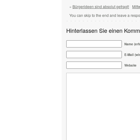
«
Bürgerideen sind absolut gefragt!
Mitt
You can skip to the end and leave a respo
Hinterlassen Sie einen Komm
Name (erfo
E-Mail (wir
Website