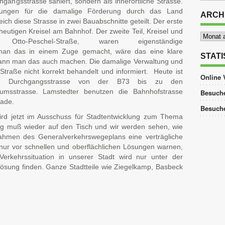
hgangsstrasse saniert, sondern als innerörtliche Strasse.
ungen für die damalige Förderung durch das Land
ARCH
ch diese Strasse in zwei Bauabschnitte geteilt. Der erste
eutigen Kreisel am Bahnhof. Der zweite Teil, Kreisel und
Archiv
 Otto-Peschel-Straße, waren eigenständige
an das in einem Zuge gemacht, wäre das eine klare
STATI
ann man das auch machen. Die damalige Verwaltung und
Straße nicht korrekt behandelt und informiert. Heute ist
Online 
ine Durchgangsstrasse von der B73 bis zu den
umsstrasse. Lamstedter benutzen die Bahnhofstrasse
Besuche
tade.
Besuch
ird jetzt im Ausschuss für Stadtentwicklung zum Thema
ng muß wieder auf den Tisch und wir werden sehen, wie
ahmen des Generalverkehrswegeplans eine verträgliche
nur vor schnellen und oberflächlichen Lösungen warnen,
Verkehrssituation in unserer Stadt wird nur unter der
Lösung finden. Ganze Stadtteile wie Ziegelkamp, Basbeck
tsApp
ilen