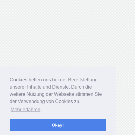
Cookies helfen uns bei der Bereitstellung
Cookies helfen uns bei der Bereitstellung
unserer Inhalte und Dienste. Durch die
unserer Inhalte und Dienste. Durch die
weitere Nutzung der Webseite stimmen Sie
weitere Nutzung der Webseite stimmen Sie
der Verwendung von Cookies zu.
der Verwendung von Cookies zu.
Mehr erfahren
Mehr erfahren
Okay!
Okay!