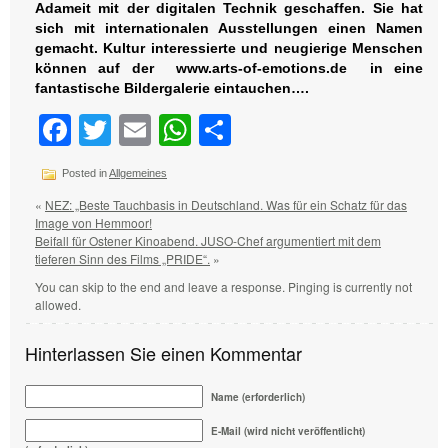
Adameit mit der digitalen Technik geschaffen. Sie hat
sich mit internationalen Ausstellungen einen Namen
gemacht. Kultur interessierte und neugierige Menschen
können auf der www.arts-of-emotions.de in eine
fantastische Bildergalerie eintauchen….
Facebook
Twitter
Email
WhatsApp
Teilen
Posted in
Allgemeines
«
NEZ: „Beste Tauchbasis in Deutschland. Was für ein Schatz für das
Image von Hemmoor!
Beifall für Ostener Kinoabend. JUSO-Chef argumentiert mit dem
tieferen Sinn des Films „PRIDE“.
»
You can skip to the end and leave a response. Pinging is currently not
allowed.
Hinterlassen Sie einen Kommentar
Name (erforderlich)
E-Mail (wird nicht veröffentlicht)