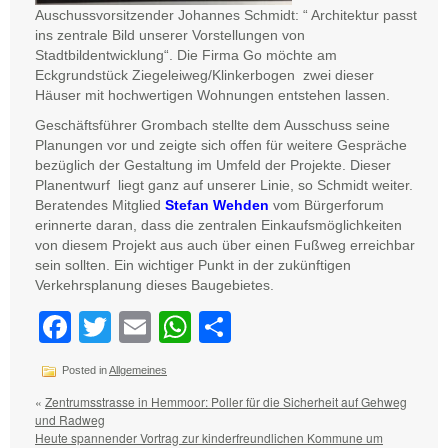
Auschussvorsitzender Johannes Schmidt: “ Architektur passt
ins zentrale Bild unserer Vorstellungen von
Stadtbildentwicklung“. Die Firma Go möchte am
Eckgrundstück Ziegeleiweg/Klinkerbogen zwei dieser
Häuser mit hochwertigen Wohnungen entstehen lassen.
Geschäftsführer Grombach stellte dem Ausschuss seine
Planungen vor und zeigte sich offen für weitere Gespräche
bezüglich der Gestaltung im Umfeld der Projekte. Dieser
Planentwurf liegt ganz auf unserer Linie, so Schmidt weiter.
Beratendes Mitglied
Stefan Wehden
vom Bürgerforum
erinnerte daran, dass die zentralen Einkaufsmöglichkeiten
von diesem Projekt aus auch über einen Fußweg erreichbar
sein sollten. Ein wichtiger Punkt in der zukünftigen
Verkehrsplanung dieses Baugebietes.
Facebook
Twitter
Email
WhatsApp
Teilen
Posted in
Allgemeines
«
Zentrumsstrasse in Hemmoor: Poller für die Sicherheit auf Gehweg
und Radweg
Heute spannender Vortrag zur kinderfreundlichen Kommune um