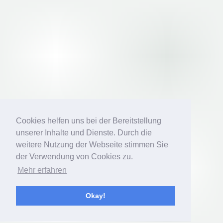
Cookies helfen uns bei der Bereitstellung
Cookies helfen uns bei der Bereitstellung
unserer Inhalte und Dienste. Durch die
unserer Inhalte und Dienste. Durch die
weitere Nutzung der Webseite stimmen Sie
weitere Nutzung der Webseite stimmen Sie
der Verwendung von Cookies zu.
der Verwendung von Cookies zu.
Mehr erfahren
Mehr erfahren
Okay!
Okay!