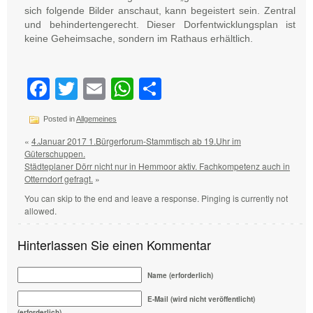
sich folgende Bilder anschaut, kann begeistert sein. Zentral
und behindertengerecht. Dieser Dorfentwicklungsplan ist
keine Geheimsache, sondern im Rathaus erhältlich.
Facebook
Twitter
Email
WhatsApp
Teilen
Posted in
Allgemeines
«
4.Januar 2017 1.Bürgerforum-Stammtisch ab 19.Uhr im
Güterschuppen.
Städteplaner Dörr nicht nur in Hemmoor aktiv. Fachkompetenz auch in
Otterndorf gefragt.
»
You can skip to the end and leave a response. Pinging is currently not
allowed.
Hinterlassen Sie einen Kommentar
Name (erforderlich)
E-Mail (wird nicht veröffentlicht)
(erforderlich)