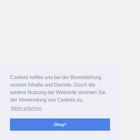
Cookies helfen uns bei der Bereitstellung
Cookies helfen uns bei der Bereitstellung
unserer Inhalte und Dienste. Durch die
unserer Inhalte und Dienste. Durch die
weitere Nutzung der Webseite stimmen Sie
weitere Nutzung der Webseite stimmen Sie
der Verwendung von Cookies zu.
der Verwendung von Cookies zu.
Mehr erfahren
Mehr erfahren
Okay!
Okay!