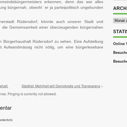
gemeindebürgermeisters erkennen, denn das war alles
chtung bürgernah, obwohl er ja parteipolitisch ungebunden
ARCH
Archiv
nerstadt Rüdersdorf, könnte auch unserer Stadt und
 die Gemeinsamkeit einer überzeugenden bürgernahen
STATI
m Bürgerhaushalt Rüdersdorf zu sehen. Eine Aufstellung
Online 
t Aufwandmässig nicht nötig, um eine bürgerlesebare
Besuche
Besuch
tsApp
ilen
shalt.
Stadtrat: Mehrheit will Demokratie und Transparenz
»
nse. Pinging is currently not allowed.
entar
rderlich)