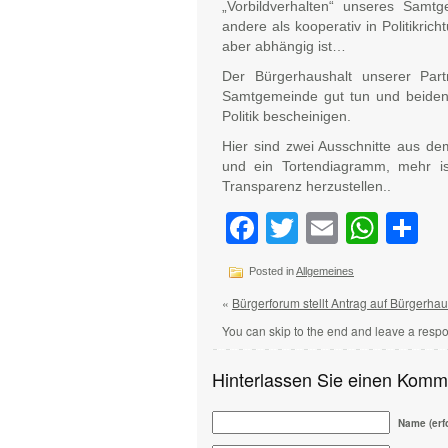
„Vorbildverhalten“ unseres Samt
andere als kooperativ in Politikri
aber abhängig ist…
Der Bürgerhaushalt unserer Part
Samtgemeinde gut tun und beiden
Politik bescheinigen.
Hier sind zwei Ausschnitte aus de
und ein Tortendiagramm, mehr is
Transparenz herzustellen..
Facebook
Twitter
Email
Wha
Te
Posted in
Allgemeines
«
Bürgerforum stellt Antrag auf Bürgerhau
You can skip to the end and leave a respo
Hinterlassen Sie einen Komm
Name (erfo