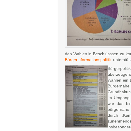
den Wahlen in Beschlüsssen zu ko
Bürgerinformationspolitik
unterstüt
Bürgerpoliti
überzeugen
Wahlen ein B
Bürgernäh
Grundhaltung
im Umgang m
war das bi
bürgernahe 
durch „Käm
zunehmende
insbesonder