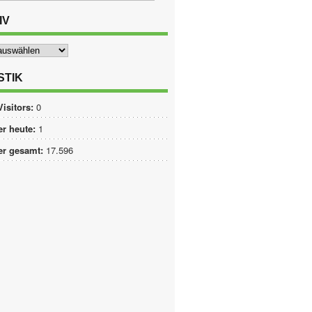
IV
STIK
Visitors:
0
r heute:
1
er gesamt:
17.596