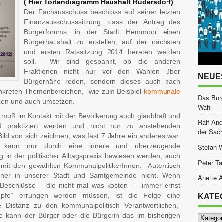
( Hier Tortendiagramm Haushalt Rüdersdorf)
Der Fachausschuss beschloss auf seiner letzten
Finanzausschusssitzung, dass der Antrag des
Bürgerforums, in der Stadt Hemmoor einen
Bürgerhaushalt zu erstellen, auf der nächsten
und ersten Ratssitzung 2014 beraten werden
soll. Wir sind gespannt, ob die anderen
Fraktionen nicht nur vor den Wahlen über
NEUE
Bürgernähe reden, sondern dieses auch nach
nkreten Themenbereichen, wie zum Beispiel
kommunale
Das Bür
zen und auch umsetzen.
Wahl
k muß im Kontakt mit der Bevölkerung auch glaubhaft und
Ralf And
d praktiziert werden und nicht nur zu anstehenden
der Sac
ild von sich zeichnen, was fast 7 Jahre ein anderes war.
e kann nur durch eine innere und überzeugende
Stefan 
 in der politischer Alltagspraxis bewiesen werden, auch
Peter Ta
it den gewählten KommunalpolitikerInnen. Autentisch
sher in unserer Stadt und Samtgemeinde nicht. Wenn
Anette A
Beschlüsse – die nicht mal was kosten – immer ernst
pfe“ errungen werden müssen, ist die Folge eine
KATE
 Distanz zu den kommunalpolitisch Verantwortlichen,
Kategor
e kann der Bürger oder die Bürgerin das im bisherigen