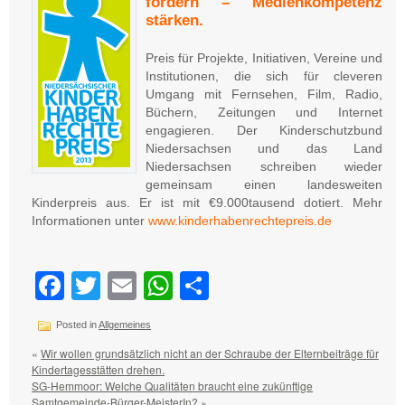
fördern – Medienkompetenz
stärken.
Preis für Projekte, Initiativen, Vereine und
Institutionen, die sich für cleveren
Umgang mit Fernsehen, Film, Radio,
Büchern, Zeitungen und Internet
engagieren. Der Kinderschutzbund
Niedersachsen und das Land
Niedersachsen schreiben wieder
gemeinsam einen landesweiten
Kinderpreis aus. Er ist mit €9.000tausend dotiert. Mehr
Informationen unter
www.kinderhabenrechtepreis.de
Facebook
Twitter
Email
WhatsApp
Teilen
Posted in
Allgemeines
«
Wir wollen grundsätzlich nicht an der Schraube der Elternbeiträge für
Kindertagesstätten drehen.
SG-Hemmoor: Welche Qualitäten braucht eine zukünftige
Samtgemeinde-Bürger-MeisterIn?
»