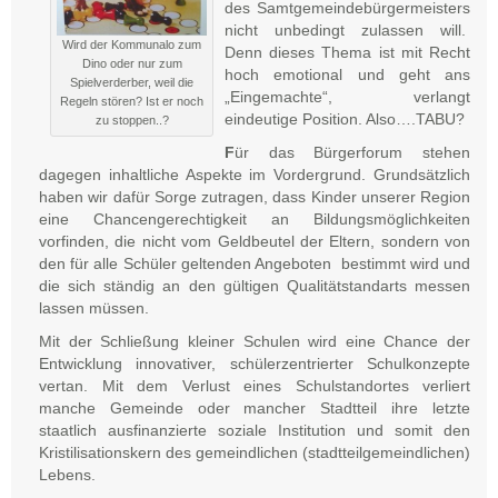
des Samtgemeindebürgermeisters
nicht unbedingt zulassen will.
Wird der Kommunalo zum
Denn dieses Thema ist mit Recht
Dino oder nur zum
hoch emotional und geht ans
Spielverderber, weil die
„Eingemachte“, verlangt
Regeln stören? Ist er noch
eindeutige Position. Also….TABU?
zu stoppen..?
F
ür das Bürgerforum stehen
dagegen inhaltliche Aspekte im Vordergrund. Grundsätzlich
haben wir dafür Sorge zutragen, dass Kinder unserer Region
eine Chancengerechtigkeit an Bildungsmöglichkeiten
vorfinden, die nicht vom Geldbeutel der Eltern, sondern von
den für alle Schüler geltenden Angeboten bestimmt wird und
die sich ständig an den gültigen Qualitätstandarts messen
lassen müssen.
Mit der Schließung kleiner Schulen wird eine Chance der
Entwicklung innovativer, schülerzentrierter Schulkonzepte
vertan. Mit dem Verlust eines Schulstandortes verliert
manche Gemeinde oder mancher Stadtteil ihre letzte
staatlich ausfinanzierte soziale Institution und somit den
Kristilisationskern des gemeindlichen (stadtteilgemeindlichen)
Lebens.