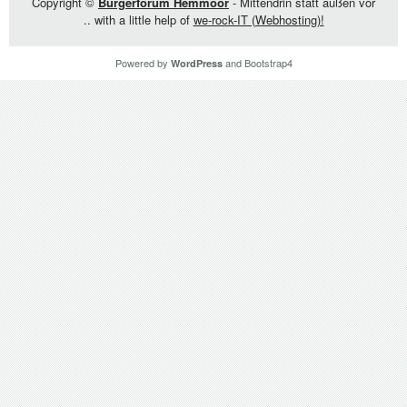
Copyright ©
Bürgerforum Hemmoor
- Mittendrin statt außen vor
.. with a little help of
we-rock-IT (Webhosting)!
Powered by
and
Bootstrap4
WordPress