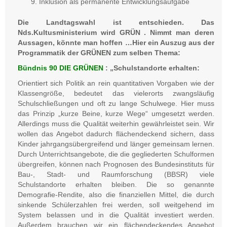
Inklusion als permanente Entwicklungsaufgabe
Die Landtagswahl ist entschieden. Das
Nds.Kultusministerium wird GRÜN . Nimmt man deren
Aussagen, könnte man hoffen …Hier ein Auszug aus der
Programmatik der GRÜNEN zum selben Thema:
Bündnis 90 DIE GRÜNEN
: „Schulstandorte erhalten:
Orientiert sich Politik an rein quantitativen Vorgaben wie der
Klassengröße, bedeutet das vielerorts zwangsläufig
Schulschließungen und oft zu lange Schulwege. Hier muss
das Prinzip „kurze Beine, kurze Wege“ umgesetzt werden.
Allerdings muss die Qualität weiterhin gewährleistet sein. Wir
wollen das Angebot dadurch flächendeckend sichern, dass
Kinder jahrgangsübergreifend und länger gemeinsam lernen.
Durch Unterrichtsangebote, die die gegliederten Schulformen
übergreifen, können nach Prognosen des Bundesinstituts für
Bau-, Stadt- und Raumforschung (BBSR) viele
Schulstandorte erhalten bleiben. Die so genannte
Demografie-Rendite, also die finanziellen Mittel, die durch
sinkende Schülerzahlen frei werden, soll weitgehend im
System belassen und in die Qualität investiert werden.
Außerdem brauchen wir ein flächendeckendes Angebot