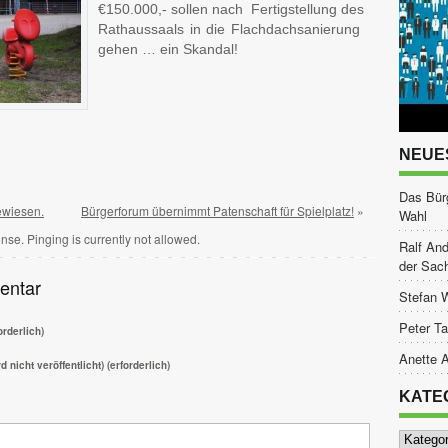
€150.000,- sollen nach Fertigstellung des
Rathaussaals in die Flachdachsanierung
gehen … ein Skandal!
tsApp
ilen
NEUE
Das Bür
ewiesen.
Bürgerforum übernimmt Patenschaft für Spielplatz!
»
Wahl
nse. Pinging is currently not allowed.
Ralf And
der Sac
entar
Stefan 
Peter Ta
rderlich)
Anette A
d nicht veröffentlicht) (erforderlich)
KATE
Kategor