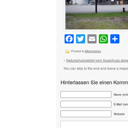
Facebook
Twitter
Email
Wha
Te
Posted in
Allgemeines
«
Naturschutzgebiet vom Ausschuss abg
You can skip to the end and leave a respo
Hinterlassen Sie einen Komm
Name (erfo
E-Mail (wir
Website