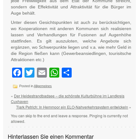
jede Freiwilligkeit aus dem Etat der Kommune streicht,
sondern die Effektivität und Attraktivität für die Bürger im
Auge behält.
Unter diesen Gesichtspunkten ist auch zu berücksichtigen,
wo Kooperationen mit anderen Kommunen sich realisieren
lassen und Verhandlungen für Fusionen auf Augenhöhe
stattfinden. Es gilt auszuloten, welche Angebote sich
ergänzen, wo Schwerpunkte liegen und v.a. wie mehr Geld in
die Region fließen kann (Gewerbeansiedlingen, tourisitsche
Attraktionen etc.)
Facebook
Twitter
Email
WhatsApp
Teilen
Posted in
Allgemeines
«
Der Heidestrandbadsee – die schönste Kulturbühne im Landkreis
Cuxhaven
Tjark Petrich: In Hemmoor ein ELO-Nahverkehrssystem entwickeln
»
You can skip to the end and leave a response. Pinging is currently not
allowed.
Hinterlassen Sie einen Kommentar