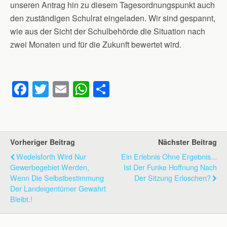
unseren Antrag hin zu diesem Tagesordnungspunkt auch
den zuständigen Schulrat eingeladen. Wir sind gespannt,
wie aus der Sicht der Schulbehörde die Situation nach
zwei Monaten und für die Zukunft bewertet wird.
F
T
E
W
T
a
wi
m
h
eil
c
tt
ail
at
e
e
er
s
n
Vorheriger Beitrag
Nächster Beitrag
b
A
Wedelsforth Wird Nur
Ein Erlebnis Ohne Ergebnis...
o
p
Gewerbegebiet Werden,
Ist Der Funke Hoffnung Nach
Wenn Die Selbstbestimmung
Der Sitzung Erloschen?
o
p
Der Landeigentümer Gewahrt
k
Bleibt.!