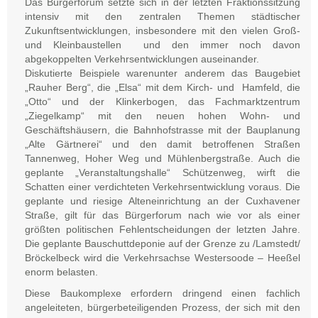
Das Bürgerforum setzte sich in der letzten Fraktionssitzung
intensiv mit den zentralen Themen städtischer
Zukunftsentwicklungen, insbesondere mit den vielen Groß-
und Kleinbaustellen und den immer noch davon
abgekoppelten Verkehrsentwicklungen auseinander.
Diskutierte Beispiele warenunter anderem das Baugebiet
„Rauher Berg“, die „Elsa“ mit dem Kirch- und Hamfeld, die
„Otto“ und der Klinkerbogen, das Fachmarktzentrum
„Ziegelkamp“ mit den neuen hohen Wohn- und
Geschäftshäusern, die Bahnhofstrasse mit der Bauplanung
„Alte Gärtnerei“ und den damit betroffenen Straßen
Tannenweg, Hoher Weg und Mühlenbergstraße. Auch die
geplante „Veranstaltungshalle“ Schützenweg, wirft die
Schatten einer verdichteten Verkehrsentwicklung voraus. Die
geplante und riesige Alteneinrichtung an der Cuxhavener
Straße, gilt für das Bürgerforum nach wie vor als einer
größten politischen Fehlentscheidungen der letzten Jahre.
Die geplante Bauschuttdeponie auf der Grenze zu /Lamstedt/
Bröckelbeck wird die Verkehrsachse Westersoode – Heeßel
enorm belasten.
Diese Baukomplexe erfordern dringend einen fachlich
angeleiteten, bürgerbeteiligenden Prozess, der sich mit den