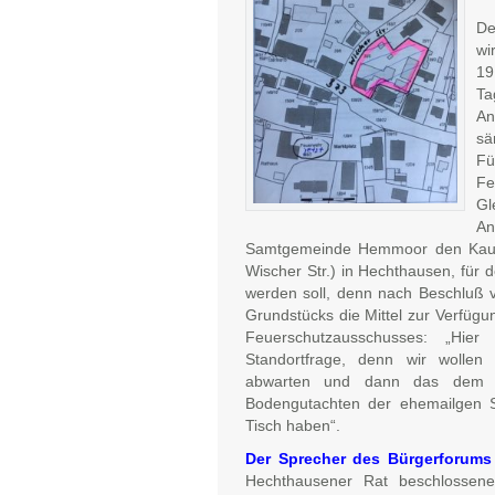
De
wi
19
Ta
An
sä
Fü
Fe
Gl
An
Samtgemeinde Hemmoor den Kauf 
Wischer Str.) in Hechthausen, fü
werden soll, denn nach Beschluß 
Grundstücks die Mittel zur Verfüg
Feuerschutzausschusses: „Hier
Standortfrage, denn wir wollen 
abwarten und dann das dem A
Bodengutachten der ehemailgen S
Tisch haben“.
Der Sprecher des Bürgerforum
Hechthausener Rat beschlossenes