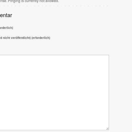
nse. Pinging is currently not allowed.
entar
rderlich)
d nicht veröffentlicht) (erforderlich)