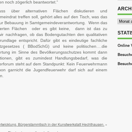
n noch zögerlich beantwortet.“
ARCH
ss über alternativen Flächen diskutieren und
indrat treffen soll, gehört alles auf den Tisch, was das
Archiv
zur Bebauung in Samtgemeindeverantwortung. Wenn das
nierten Flächen oder es gibt keine, dann ist das zu
STATI
wir nachfragen, ob das Bodengutachten den qualitativen
undlage entspricht. Dafür gibt es eindeutige fachliche
Online 
zgesetzes ( BBodSchG) und keine politischen….die
wertung im Sinne des Bevölkerungsschutzes kommt dann
Besuche
tionen, gibt es zumindest Handlungsbedarf, was die
Besuch
erforum steht auf dem Standpunkt: Kein Feuerwehrmann
on garnicht die Jugendfeuerwehr darf sich auf einem
n.
tsApp
ilen
twicklung. Bürgerstammtisch in der Kunstwerkstatt Hechthausen.
»