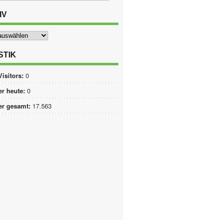
IV
STIK
Visitors:
0
r heute:
0
er gesamt:
17.563