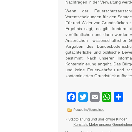
Nachfragen in der Verwaltung werde
Wenn der Feuerschutzausschu
Vorentscheidungen für den Samtgeme
Für und Wider von Grundstücken 
Ergebnis sagt, es gibt kontermi
veröffentlichen und dann werden 
Ansprüchen wissenschaftlicher Gr
Vorgaben des Bundesbodenschut
gutachterliche und politische Be
bestimmt. Nach unseren Informa
Konterminierung angeht. Das Bürg
und keine Feuerwehrfrau und sch
kontaminierten Grundstück aufhalte
Facebook
Twitter
Email
Wha
Te
Posted in
Allgemeines
«
Stadtplanung und umsichtige Kinder
Kunst als Motor unserer Gemeindeen