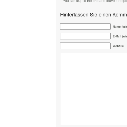
You can skip to the end and leave a respo
Hinterlassen Sie einen Komm
Name (erfo
E-Mail (wir
Website