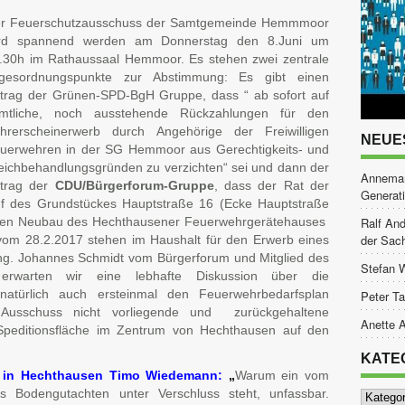
r Feuerschutzausschuss der Samtgemeinde Hemmmoor
rd spannend werden am Donnerstag den 8.Juni um
.30h im Rathaussaal Hemmoor. Es stehen zwei zentrale
gesordnungspunkte zur Abstimmung: Es gibt einen
trag der Grünen-SPD-BgH Gruppe, dass “ ab sofort auf
mtliche, noch ausstehende Rückzahlungen für den
hrerscheinerwerb durch Angehörige der Freiwilligen
NEUE
uerwehren in der SG Hemmoor aus Gerechtigkeits- und
eichbehandlungsgründen zu verzichten“ sei und dann der
Annemar
trag der
CDU/Bürgerforum-Gruppe
, dass der Rat der
Generat
des Grundstückes Hauptstraße 16 (Ecke Hauptstraße
r den Neubau des Hechthausener Feuerwehrgerätehauses
Ralf And
der Sac
vom 28.2.2017 stehen im Haushalt für den Erwerb eines
ung. Johannes Schmidt vom Bürgerforum und Mitglied des
Stefan 
 erwarten wir eine lebhafte Diskussion über die
natürlich auch ersteinmal den Feuerwehrbedarfsplan
Peter Ta
usschuss nicht vorliegende und zurückgehaltene
Anette A
peditionsfläche im Zentrum von Hechthausen auf den
KATE
s in Hechthausen Timo Wiedemann:
„
Warum ein vom
Kategor
 Bodengutachten unter Verschluss steht, unfassbar.