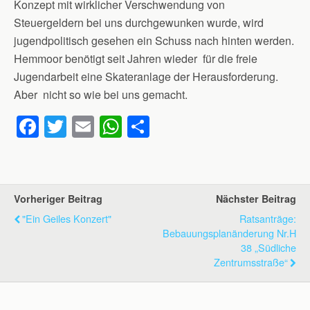
Konzept mit wirklicher Verschwendung von
Steuergeldern bei uns durchgewunken wurde, wird
jugendpolitisch gesehen ein Schuss nach hinten werden.
Hemmoor benötigt seit Jahren wieder für die freie
Jugendarbeit eine Skateranlage der Herausforderung.
Aber nicht so wie bei uns gemacht.
F
T
E
W
T
a
wi
m
h
eil
c
tt
ail
at
e
e
er
s
n
Vorheriger Beitrag
Nächster Beitrag
b
A
"Ein Geiles Konzert"
Ratsanträge:
o
p
Bebauungsplanänderung Nr.H
38 „Südliche
o
p
Zentrumsstraße“
k