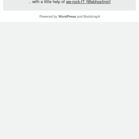
.. with a little help of
we-rock-IT (Webhosting)!
Powered by
and
Bootstrap4
WordPress